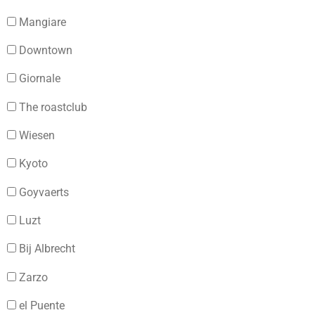
Mangiare
Downtown
Giornale
The roastclub
Wiesen
Kyoto
Goyvaerts
Luzt
Bij Albrecht
Zarzo
el Puente