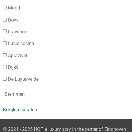
Mood
Doyy
L`avenue
Lucie cocina
Aprazivel
Dijk9
De Luytervelde
Stemmen
Bekijk resultaten
© 2021 - 2025 HOF, a luxury stay in the center of Eindhoven